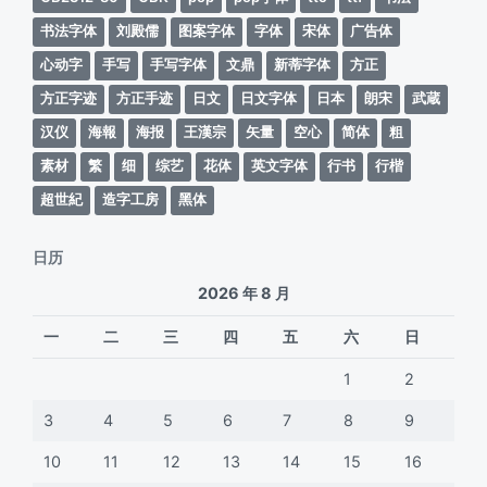
书法字体
刘殿儒
图案字体
字体
宋体
广告体
心动字
手写
手写字体
文鼎
新蒂字体
方正
方正字迹
方正手迹
日文
日文字体
日本
朗宋
武蔵
汉仪
海報
海报
王漢宗
矢量
空心
简体
粗
素材
繁
细
综艺
花体
英文字体
行书
行楷
超世紀
造字工房
黑体
日历
2026 年 8 月
一
二
三
四
五
六
日
1
2
3
4
5
6
7
8
9
10
11
12
13
14
15
16