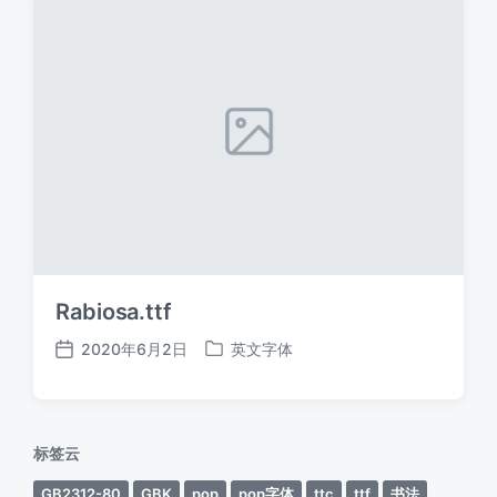
Rabiosa.ttf
2020年6月2日
英文字体
发
发
布
布
日
于
期
标签云
GB2312-80
GBK
pop
pop字体
ttc
ttf
书法