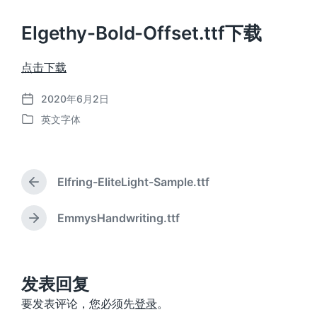
Elgethy-Bold-Offset.ttf下载
点击下载
2020年6月2日
发
英文字体
布
发
日
布
期
于
Elfring-EliteLight-Sample.ttf
上
篇
文
EmmysHandwriting.ttf
下
章
篇
：
文
章
：
发表回复
要发表评论，您必须先
登录
。