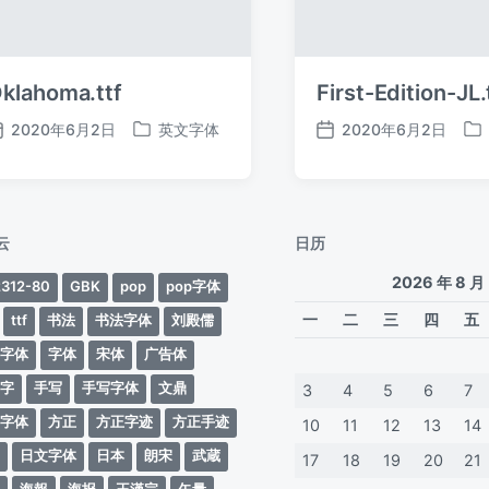
klahoma.ttf
First-Edition-JL.
2020年6月2日
英文字体
2020年6月2日
发
发
发
发
布
布
布
布
日
于
日
于
期
期
云
日历
2026 年 8 月
312-80
GBK
pop
pop字体
一
二
三
四
五
ttf
书法
书法字体
刘殿儒
案字体
字体
宋体
广告体
动字
手写
手写字体
文鼎
3
4
5
6
7
蒂字体
方正
方正字迹
方正手迹
10
11
12
13
14
文
日文字体
日本
朗宋
武蔵
17
18
19
20
21