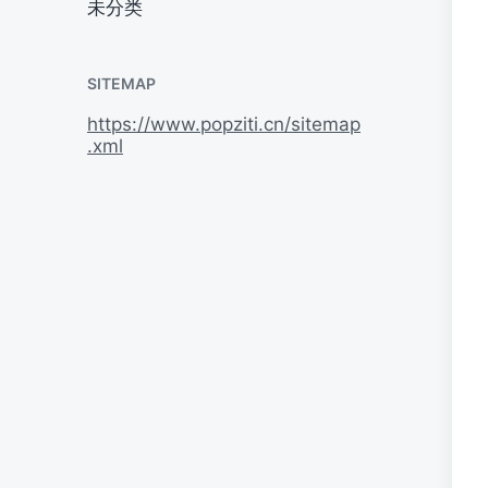
未分类
SITEMAP
https://www.popziti.cn/sitemap
.xml