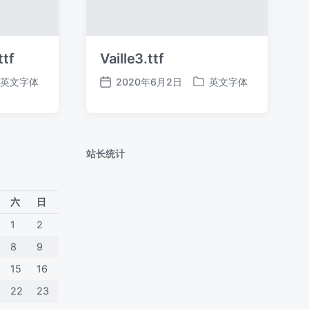
ttf
Vaille3.ttf
英文字体
2020年6月2日
英文字体
发
发
布
布
日
于
期
站长统计
六
日
1
2
8
9
15
16
22
23