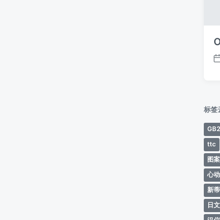
O
标签
GB2
ttc
图
心
新
日