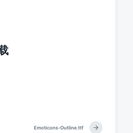
下载
Emoticons-Outline.ttf
下