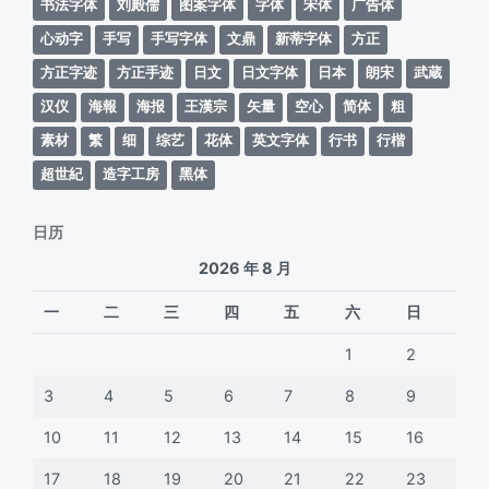
书法字体
刘殿儒
图案字体
字体
宋体
广告体
心动字
手写
手写字体
文鼎
新蒂字体
方正
方正字迹
方正手迹
日文
日文字体
日本
朗宋
武蔵
汉仪
海報
海报
王漢宗
矢量
空心
简体
粗
素材
繁
细
综艺
花体
英文字体
行书
行楷
超世紀
造字工房
黑体
日历
2026 年 8 月
一
二
三
四
五
六
日
1
2
3
4
5
6
7
8
9
10
11
12
13
14
15
16
17
18
19
20
21
22
23