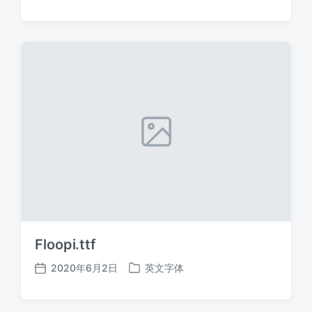
布
布
日
于
期
Floopi.ttf
2020年6月2日
英文字体
发
发
布
布
日
于