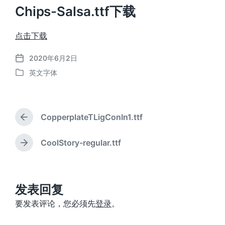
Chips-Salsa.ttf下载
点击下载
2020年6月2日
发
英文字体
布
发
日
布
期
于
CopperplateTLigConIn1.ttf
上
篇
文
CoolStory-regular.ttf
下
章
篇
：
文
章
：
发表回复
要发表评论，您必须先
登录
。