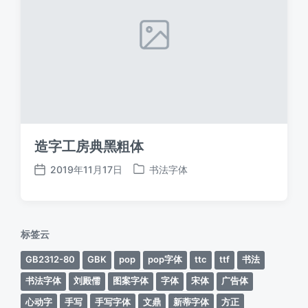
造字工房典黑粗体
2019年11月17日
书法字体
发
发
布
布
日
于
期
标签云
GB2312-80
GBK
pop
pop字体
ttc
ttf
书法
书法字体
刘殿儒
图案字体
字体
宋体
广告体
心动字
手写
手写字体
文鼎
新蒂字体
方正