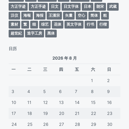
方正字迹
方正手迹
日文
日文字体
日本
朗宋
武蔵
汉仪
海報
海报
王漢宗
矢量
空心
简体
粗
素材
繁
细
综艺
花体
英文字体
行书
行楷
超世紀
造字工房
黑体
日历
2026 年 8 月
一
二
三
四
五
六
日
1
2
3
4
5
6
7
8
9
10
11
12
13
14
15
16
17
18
19
20
21
22
23
24
25
26
27
28
29
30