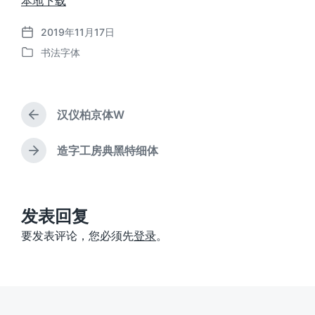
本地下载
2019年11月17日
发
书法字体
布
发
日
布
期
于
汉仪柏京体W
上
篇
文
造字工房典黑特细体
下
章
篇
：
文
章
：
发表回复
要发表评论，您必须先
登录
。