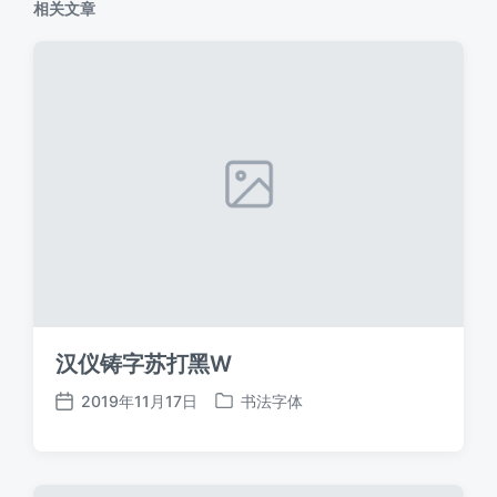
相关文章
汉仪铸字苏打黑W
2019年11月17日
书法字体
发
发
布
布
日
于
期