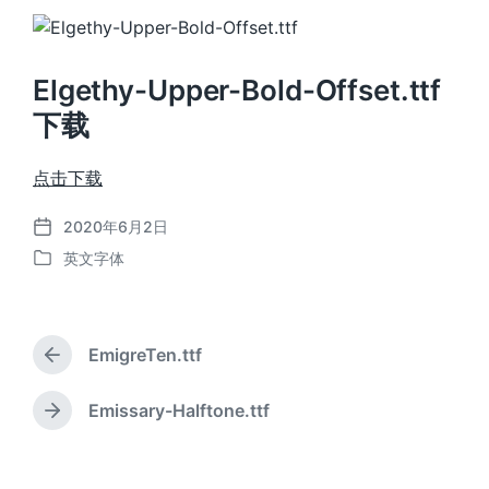
Elgethy-Upper-Bold-Offset.ttf
下载
点击下载
2020年6月2日
发
英文字体
布
发
日
布
期
于
EmigreTen.ttf
上
篇
文
Emissary-Halftone.ttf
下
章
篇
：
文
章