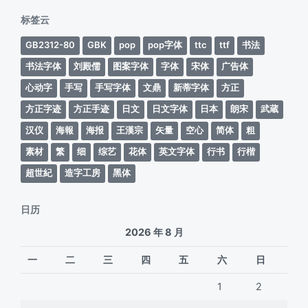
期
标签云
GB2312-80
GBK
pop
pop字体
ttc
ttf
书法
书法字体
刘殿儒
图案字体
字体
宋体
广告体
心动字
手写
手写字体
文鼎
新蒂字体
方正
方正字迹
方正手迹
日文
日文字体
日本
朗宋
武蔵
汉仪
海報
海报
王漢宗
矢量
空心
简体
粗
素材
繁
细
综艺
花体
英文字体
行书
行楷
超世紀
造字工房
黑体
日历
2026 年 8 月
一
二
三
四
五
六
日
1
2