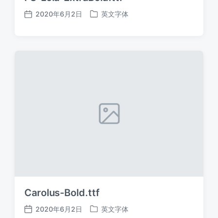
2020年6月2日
英文字体
发
发
布
布
日
于
期
Carolus-Bold.ttf
2020年6月2日
英文字体
发
发