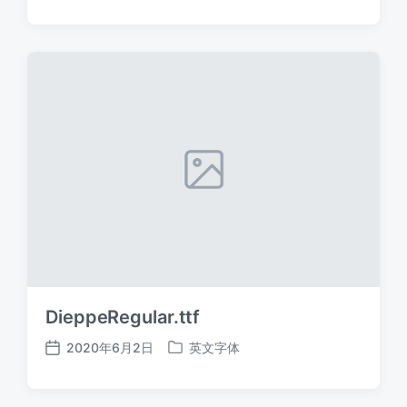
布
布
日
于
期
DieppeRegular.ttf
2020年6月2日
英文字体
发
发
布
布
日
于