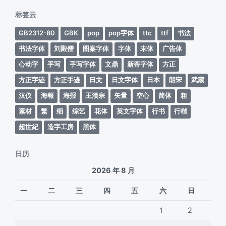
期
标签云
GB2312-80
GBK
pop
pop字体
ttc
ttf
书法
书法字体
刘殿儒
图案字体
字体
宋体
广告体
心动字
手写
手写字体
文鼎
新蒂字体
方正
方正字迹
方正手迹
日文
日文字体
日本
朗宋
武蔵
汉仪
海報
海报
王漢宗
矢量
空心
简体
粗
素材
繁
细
综艺
花体
英文字体
行书
行楷
超世紀
造字工房
黑体
日历
2026 年 8 月
一
二
三
四
五
六
日
1
2