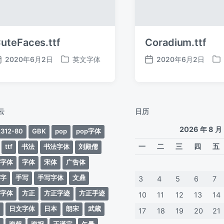
uteFaces.ttf
Coradium.ttf
2020年6月2日
英文字体
2020年6月2日
发
发
发
发
布
布
布
布
日
于
日
于
期
期
云
日历
2026 年 8 月
312-80
GBK
pop
pop字体
一
二
三
四
五
ttf
书法
书法字体
刘殿儒
案字体
字体
宋体
广告体
动字
手写
手写字体
文鼎
3
4
5
6
7
蒂字体
方正
方正字迹
方正手迹
10
11
12
13
14
文
日文字体
日本
朗宋
武蔵
17
18
19
20
21