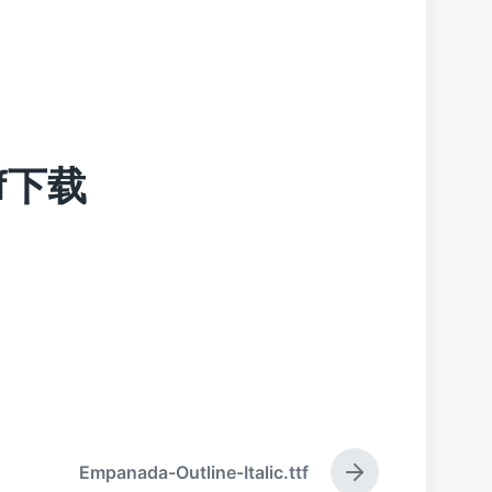
tf下载
Empanada-Outline-Italic.ttf
下