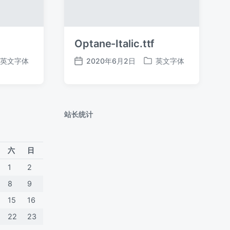
Optane-Italic.ttf
英文字体
2020年6月2日
英文字体
发
发
布
布
日
于
期
站长统计
六
日
1
2
8
9
15
16
22
23