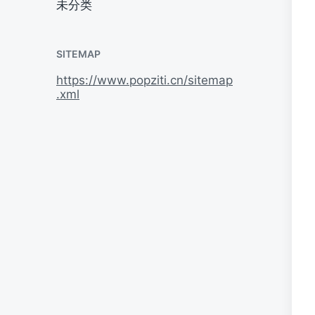
未分类
SITEMAP
https://www.popziti.cn/sitemap
.xml