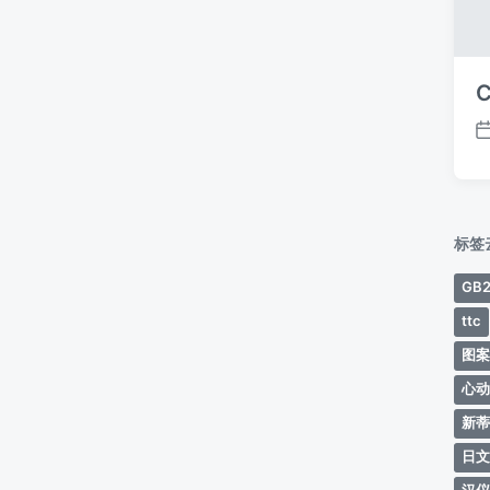
C
标签
GB2
ttc
图
心
新
日