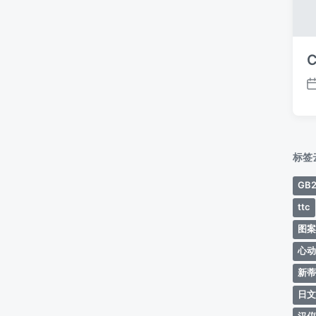
C
标签
GB2
ttc
图
心
新
日