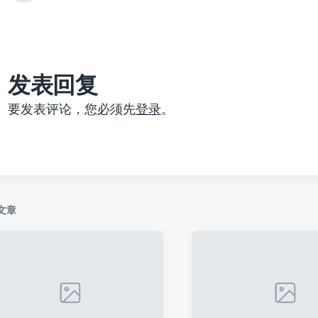
篇
文
章
：
发表回复
要发表评论，您必须先
登录
。
文章