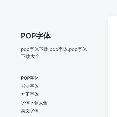
POP字体
pop字体下载,pop字体,pop字体
下载大全
POP字体
书法字体
方正字体
字体下载大全
英文字体