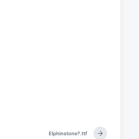
Elphinstone?.ttf
下