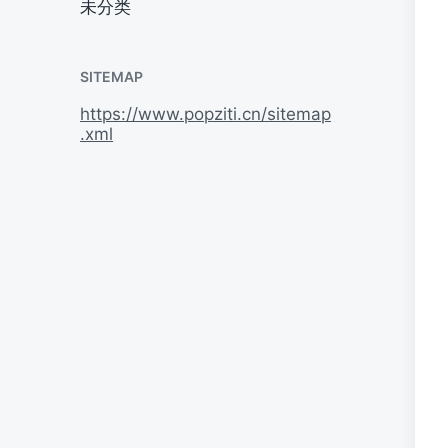
未分类
SITEMAP
https://www.popziti.cn/sitemap
.xml