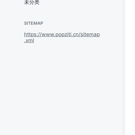
未分类
SITEMAP
https://www.popziti.cn/sitemap
.xml