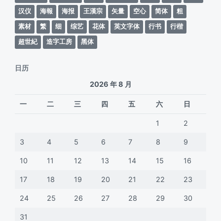
汉仪
海報
海报
王漢宗
矢量
空心
简体
粗
素材
繁
细
综艺
花体
英文字体
行书
行楷
超世紀
造字工房
黑体
日历
2026 年 8 月
一
二
三
四
五
六
日
1
2
3
4
5
6
7
8
9
10
11
12
13
14
15
16
17
18
19
20
21
22
23
24
25
26
27
28
29
30
31