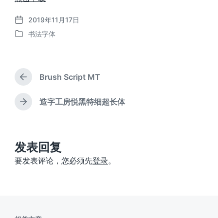
2019年11月17日
发
书法字体
布
发
日
布
期
于
Brush Script MT
上
篇
文
造字工房悦黑特细超长体
下
章
篇
：
文
章
：
发表回复
要发表评论，您必须先
登录
。