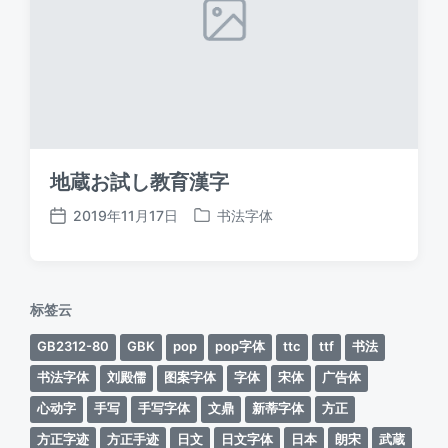
地蔵お試し教育漢字
2019年11月17日
书法字体
发
发
布
布
日
于
期
标签云
GB2312-80
GBK
pop
pop字体
ttc
ttf
书法
书法字体
刘殿儒
图案字体
字体
宋体
广告体
心动字
手写
手写字体
文鼎
新蒂字体
方正
方正字迹
方正手迹
日文
日文字体
日本
朗宋
武蔵