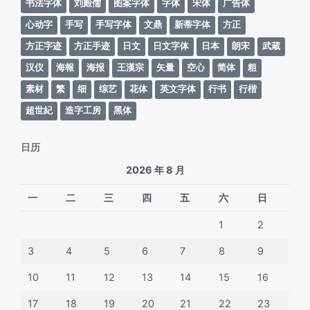
书法字体
刘殿儒
图案字体
字体
宋体
广告体
心动字
手写
手写字体
文鼎
新蒂字体
方正
方正字迹
方正手迹
日文
日文字体
日本
朗宋
武蔵
汉仪
海報
海报
王漢宗
矢量
空心
简体
粗
素材
繁
细
综艺
花体
英文字体
行书
行楷
超世紀
造字工房
黑体
日历
2026 年 8 月
一
二
三
四
五
六
日
1
2
3
4
5
6
7
8
9
10
11
12
13
14
15
16
17
18
19
20
21
22
23