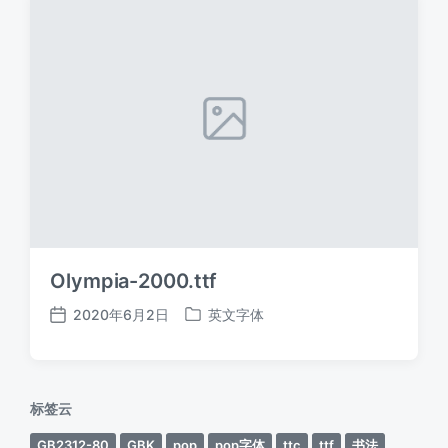
Olympia-2000.ttf
2020年6月2日
英文字体
发
发
布
布
日
于
期
标签云
GB2312-80
GBK
pop
pop字体
ttc
ttf
书法