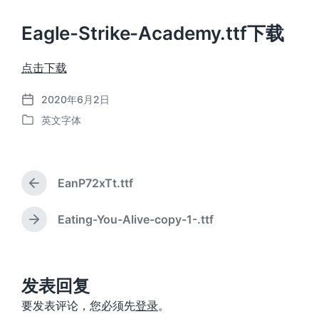
Eagle-Strike-Academy.ttf下载
点击下载
2020年6月2日
发
英文字体
布
发
日
布
期
于
EanP72xTt.ttf
上
篇
文
Eating-You-Alive-copy-1-.ttf
下
章
篇
：
文
章
：
发表回复
要发表评论，您必须先
登录
。