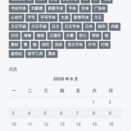
书法字体
刘殿儒
图案字体
字体
宋体
广告体
心动字
手写
手写字体
文鼎
新蒂字体
方正
方正字迹
方正手迹
日文
日文字体
日本
朗宋
武蔵
汉仪
海報
海报
王漢宗
矢量
空心
简体
粗
素材
繁
细
综艺
花体
英文字体
行书
行楷
超世紀
造字工房
黑体
日历
2026 年 8 月
一
二
三
四
五
六
日
1
2
3
4
5
6
7
8
9
10
11
12
13
14
15
16