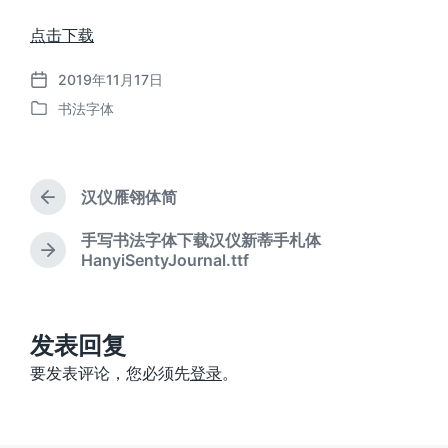
点击下载
2019年11月17日
发
书法字体
布
发
日
布
期
于
汉仪雁翎体简
上
篇
手写书法字体下载汉仪新蒂手札体
文
下
HanyiSentyJournal.ttf
章
篇
：
文
章
：
发表回复
要发表评论，您必须先
登录
。