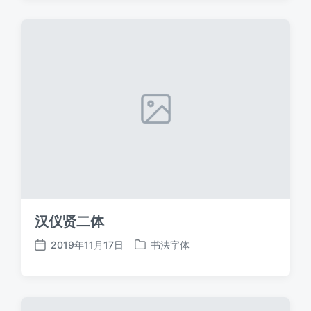
日
于
期
汉仪贤二体
2019年11月17日
书法字体
发
发
布
布
日
于
期