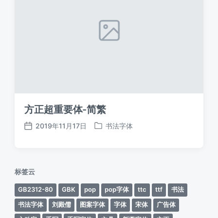
方正超重要体-简繁
2019年11月17日
书法字体
发
发
布
布
日
于
期
标签云
GB2312-80
GBK
pop
pop字体
ttc
ttf
书法
书法字体
刘殿儒
图案字体
字体
宋体
广告体