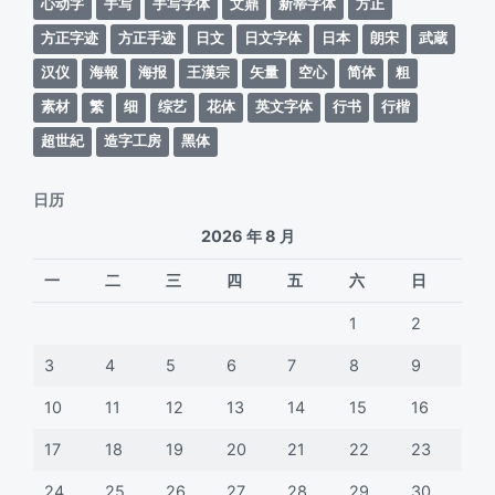
心动字
手写
手写字体
文鼎
新蒂字体
方正
方正字迹
方正手迹
日文
日文字体
日本
朗宋
武蔵
汉仪
海報
海报
王漢宗
矢量
空心
简体
粗
素材
繁
细
综艺
花体
英文字体
行书
行楷
超世紀
造字工房
黑体
日历
2026 年 8 月
一
二
三
四
五
六
日
1
2
3
4
5
6
7
8
9
10
11
12
13
14
15
16
17
18
19
20
21
22
23
24
25
26
27
28
29
30