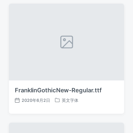
期
FranklinGothicNew-Regular.ttf
2020年6月2日
英文字体
发
发
布
布
日
于
期