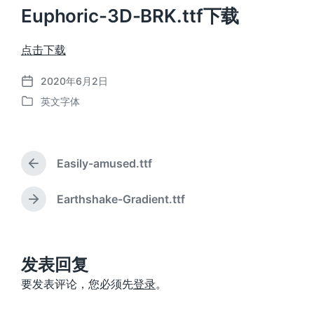
Euphoric-3D-BRK.ttf下载
点击下载
2020年6月2日
发
英文字体
布
发
日
布
期
于
Easily-amused.ttf
上
篇
文
Earthshake-Gradient.ttf
下
章
篇
：
文
章
：
发表回复
要发表评论，您必须先
登录
。