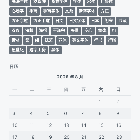
书法字体
刘殿儒
图案字体
字体
宋体
广告体
心动字
手写
手写字体
文鼎
新蒂字体
方正
方正字迹
方正手迹
日文
日文字体
日本
朗宋
武蔵
汉仪
海報
海报
王漢宗
矢量
空心
简体
粗
素材
繁
细
综艺
花体
英文字体
行书
行楷
超世紀
造字工房
黑体
日历
2026 年 8 月
一
二
三
四
五
六
日
1
2
3
4
5
6
7
8
9
10
11
12
13
14
15
16
17
18
19
20
21
22
23