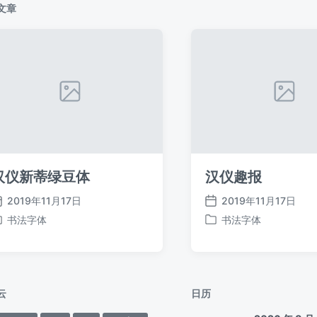
文章
汉仪新蒂绿豆体
汉仪趣报
2019年11月17日
2019年11月17日
发
发
书法字体
书法字体
布
布
发
发
日
日
布
布
期
期
于
于
云
日历