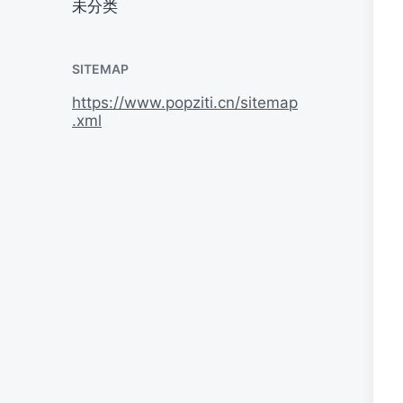
未分类
SITEMAP
https://www.popziti.cn/sitemap
.xml