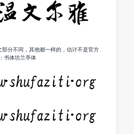
文部分不同，其他都一样的，估计不是官方
：书体坊兰亭体