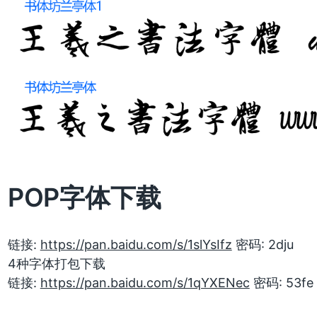
POP字体下载
链接:
https://pan.baidu.com/s/1slYsIfz
密码: 2dju
4种字体打包下载
链接:
https://pan.baidu.com/s/1qYXENec
密码: 53fe