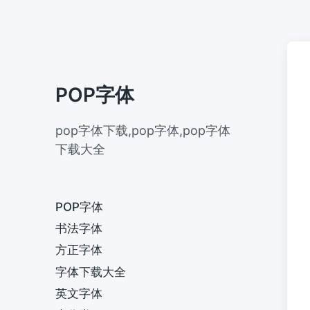
POP字体
pop字体下载,pop字体,pop字体
下载大全
POP字体
书法字体
方正字体
字体下载大全
英文字体