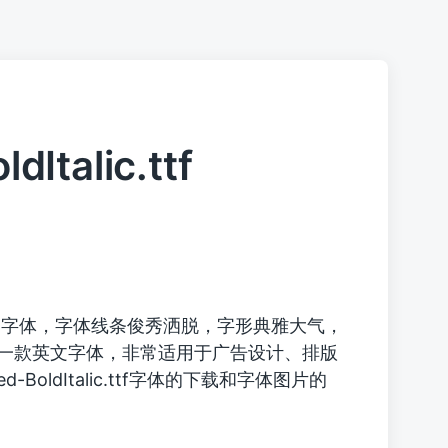
Italic.ttf
字体，字体线条俊秀洒脱，字形典雅大气，
一款英文字体，非常适用于广告设计、排版
ed-BoldItalic.ttf字体的下载和字体图片的