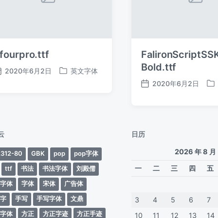
fourpro.ttf
FalironScriptSS
Bold.ttf
2020年6月2日
英文字体
发
发
2020年6月2日
布
布
发
发
日
于
布
布
期
日
于
期
云
日历
2026 年 8 月
312-80
GBK
pop
pop字体
一
二
三
四
五
ttf
书法
书法字体
刘殿儒
案字体
字体
宋体
广告体
动字
手写
手写字体
文鼎
3
4
5
6
7
蒂字体
方正
方正字迹
方正手迹
10
11
12
13
14