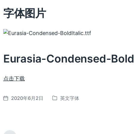
字体图片
Eurasia-Condensed-BoldI
点击下载
2020年6月2日
英文字体
发
发
布
布
日
于
期