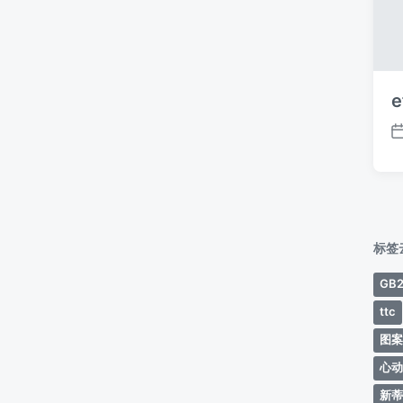
e
标签
GB2
ttc
图
心
新