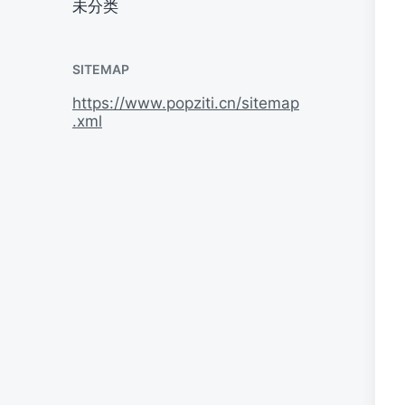
未分类
SITEMAP
https://www.popziti.cn/sitemap
.xml