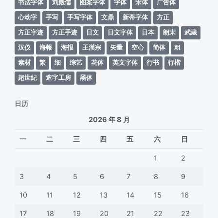
书法字体
刘殿儒
图案字体
字体
宋体
广告体
心动字
手写
手写字体
文鼎
新蒂字体
方正
方正字迹
方正手迹
日文
日文字体
日本
朗宋
武蔵
汉仪
海報
海报
王漢宗
矢量
空心
简体
粗
素材
繁
细
综艺
花体
英文字体
行书
行楷
超世紀
造字工房
黑体
日历
2026 年 8 月
一
二
三
四
五
六
日
1
2
3
4
5
6
7
8
9
10
11
12
13
14
15
16
17
18
19
20
21
22
23