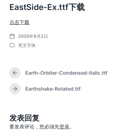
EastSide-Ex.ttf下载
点击下载
2020年6月2日
发
英文字体
布
发
日
布
期
于
Earth-Orbiter-Condensed-Italic.ttf
上
篇
文
Earthshake-Rotated.ttf
下
章
篇
：
文
章
：
发表回复
要发表评论，您必须先
登录
。