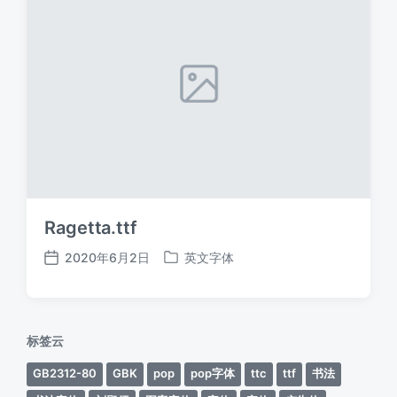
Ragetta.ttf
2020年6月2日
英文字体
发
发
布
布
日
于
期
标签云
GB2312-80
GBK
pop
pop字体
ttc
ttf
书法