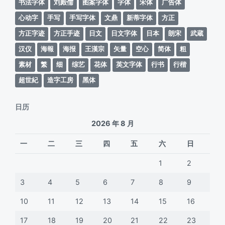
书法字体
刘殿儒
图案字体
字体
宋体
广告体
心动字
手写
手写字体
文鼎
新蒂字体
方正
方正字迹
方正手迹
日文
日文字体
日本
朗宋
武蔵
汉仪
海報
海报
王漢宗
矢量
空心
简体
粗
素材
繁
细
综艺
花体
英文字体
行书
行楷
超世紀
造字工房
黑体
日历
2026 年 8 月
一
二
三
四
五
六
日
1
2
3
4
5
6
7
8
9
10
11
12
13
14
15
16
17
18
19
20
21
22
23