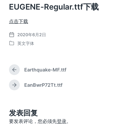
EUGENE-Regular.ttf下载
点击下载
2020年6月2日
发
英文字体
布
发
日
布
期
于
Earthquake-MF.ttf
上
篇
文
EanBwrP72Tt.ttf
下
章
篇
：
文
章
：
发表回复
要发表评论，您必须先
登录
。