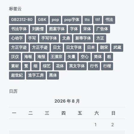
期
标签云
GB2312-80
GBK
pop
pop字体
ttc
ttf
书法
书法字体
刘殿儒
图案字体
字体
宋体
广告体
心动字
手写
手写字体
文鼎
新蒂字体
方正
方正字迹
方正手迹
日文
日文字体
日本
朗宋
武蔵
汉仪
海報
海报
王漢宗
矢量
空心
简体
粗
素材
繁
细
综艺
花体
英文字体
行书
行楷
超世紀
造字工房
黑体
日历
2026 年 8 月
一
二
三
四
五
六
日
1
2