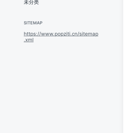
未分类
SITEMAP
https://www.popziti.cn/sitemap
.xml