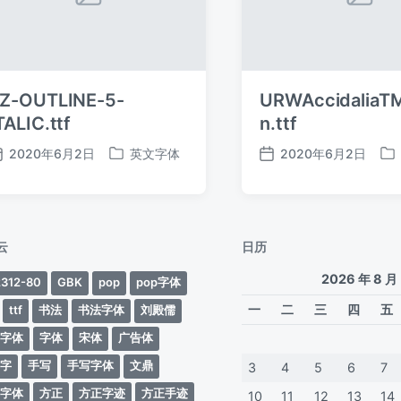
Z-OUTLINE-5-
URWAccidaliaT
TALIC.ttf
n.ttf
2020年6月2日
英文字体
2020年6月2日
发
发
发
发
布
布
布
布
日
于
日
于
期
期
云
日历
2026 年 8 月
312-80
GBK
pop
pop字体
一
二
三
四
五
ttf
书法
书法字体
刘殿儒
案字体
字体
宋体
广告体
动字
手写
手写字体
文鼎
3
4
5
6
7
蒂字体
方正
方正字迹
方正手迹
10
11
12
13
14