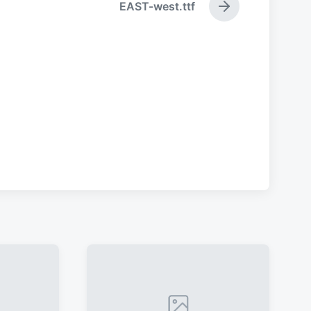
EAST-west.ttf
下
篇
文
章
：