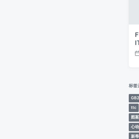
F
I
标签
GB2
ttc
图
心
新