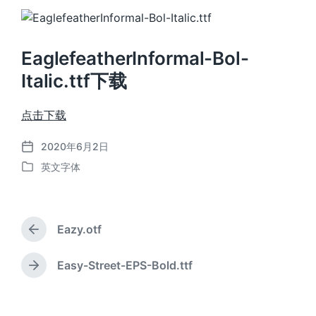
EaglefeatherInformal-Bol-
Italic.ttf下载
点击下载
2020年6月2日
发
英文字体
布
发
日
布
期
于
Eazy.otf
上
篇
文
Easy-Street-EPS-Bold.ttf
下
章
篇
：
文
章