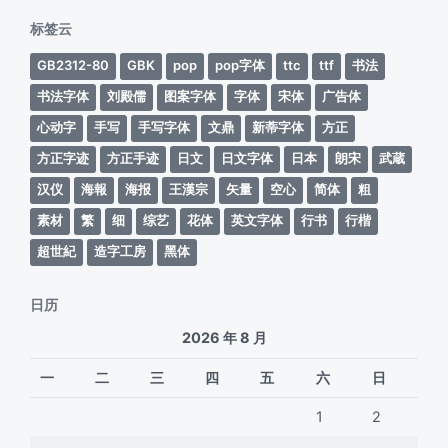
期
标签云
GB2312-80
GBK
pop
pop字体
ttc
ttf
书法
书法字体
刘殿儒
图案字体
字体
宋体
广告体
心动字
手写
手写字体
文鼎
新蒂字体
方正
方正字迹
方正手迹
日文
日文字体
日本
朗宋
武蔵
汉仪
海報
海报
王漢宗
矢量
空心
简体
粗
素材
繁
细
综艺
花体
英文字体
行书
行楷
超世紀
造字工房
黑体
日历
2026 年 8 月
一
二
三
四
五
六
日
1
2