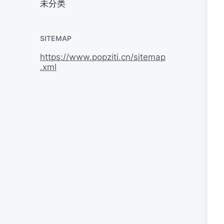
未分类
SITEMAP
https://www.popziti.cn/sitemap
.xml