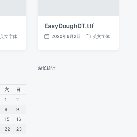
EasyDoughDT.ttf
英文字体
2020年6月2日
英文字体
发
发
布
布
日
于
期
站长统计
六
日
1
2
8
9
15
16
22
23