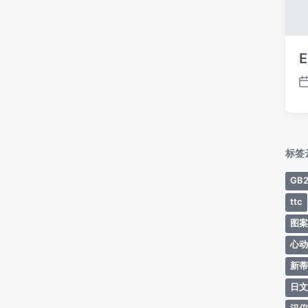
E
标签
GB2
ttc
图
心
新
日