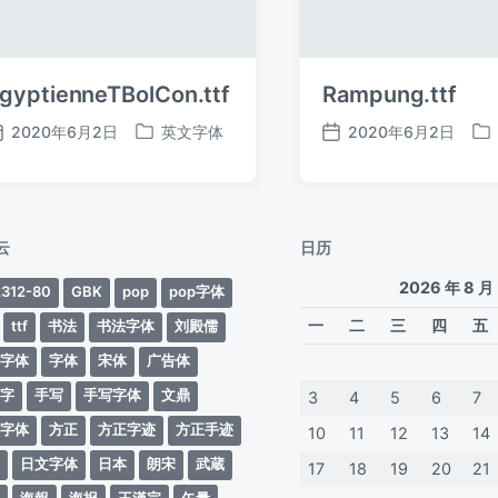
gyptienneTBolCon.ttf
Rampung.ttf
2020年6月2日
英文字体
2020年6月2日
发
发
发
发
布
布
布
布
日
于
日
于
期
期
云
日历
2026 年 8 月
312-80
GBK
pop
pop字体
一
二
三
四
五
ttf
书法
书法字体
刘殿儒
案字体
字体
宋体
广告体
动字
手写
手写字体
文鼎
3
4
5
6
7
蒂字体
方正
方正字迹
方正手迹
10
11
12
13
14
文
日文字体
日本
朗宋
武蔵
17
18
19
20
21