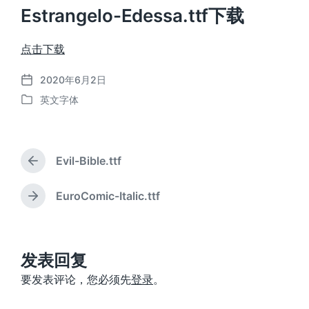
Estrangelo-Edessa.ttf下载
点击下载
2020年6月2日
发
英文字体
布
发
日
布
期
于
Evil-Bible.ttf
上
篇
文
EuroComic-Italic.ttf
下
章
篇
：
文
章
：
发表回复
要发表评论，您必须先
登录
。