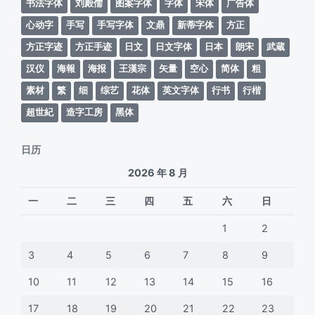
书法字体
刘殿儒
图案字体
字体
宋体
广告体
心动字
手写
手写字体
文鼎
新蒂字体
方正
方正字迹
方正手迹
日文
日文字体
日本
朗宋
武蔵
汉仪
海報
海报
王漢宗
矢量
空心
简体
粗
素材
繁
细
综艺
花体
英文字体
行书
行楷
超世紀
造字工房
黑体
日历
2026 年 8 月
一
二
三
四
五
六
日
1
2
3
4
5
6
7
8
9
10
11
12
13
14
15
16
17
18
19
20
21
22
23