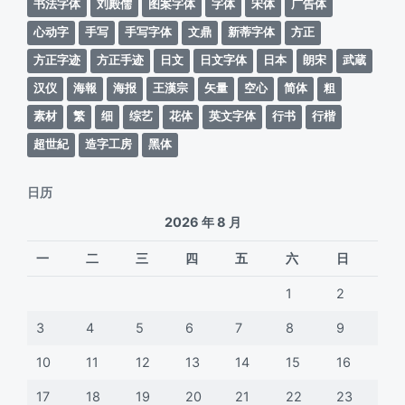
书法字体
刘殿儒
图案字体
字体
宋体
广告体
心动字
手写
手写字体
文鼎
新蒂字体
方正
方正字迹
方正手迹
日文
日文字体
日本
朗宋
武蔵
汉仪
海報
海报
王漢宗
矢量
空心
简体
粗
素材
繁
细
综艺
花体
英文字体
行书
行楷
超世紀
造字工房
黑体
日历
2026 年 8 月
一
二
三
四
五
六
日
1
2
3
4
5
6
7
8
9
10
11
12
13
14
15
16
17
18
19
20
21
22
23