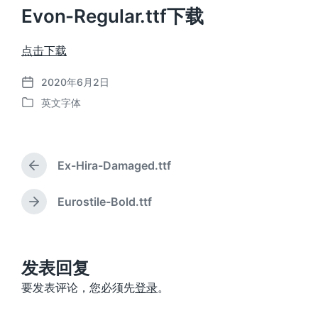
Evon-Regular.ttf下载
点击下载
2020年6月2日
发
英文字体
布
发
日
布
期
于
Ex-Hira-Damaged.ttf
上
篇
文
Eurostile-Bold.ttf
下
章
篇
：
文
章
：
发表回复
要发表评论，您必须先
登录
。