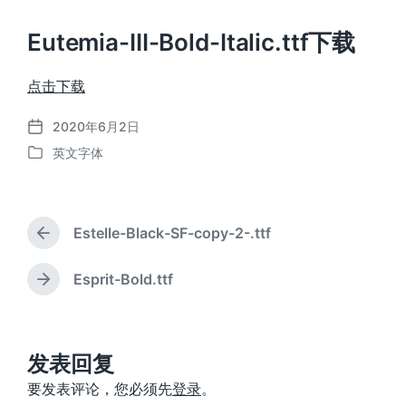
Eutemia-III-Bold-Italic.ttf下载
点击下载
2020年6月2日
发
英文字体
布
发
日
布
期
于
Estelle-Black-SF-copy-2-.ttf
上
篇
文
Esprit-Bold.ttf
下
章
篇
：
文
章
：
发表回复
要发表评论，您必须先
登录
。