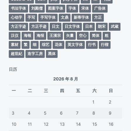
书法字体
刘殿儒
图案字体
字体
宋体
广告体
心动字
手写
手写字体
文鼎
新蒂字体
方正
方正字迹
方正手迹
日文
日文字体
日本
朗宋
武蔵
汉仪
海報
海报
王漢宗
矢量
空心
简体
粗
素材
繁
细
综艺
花体
英文字体
行书
行楷
超世紀
造字工房
黑体
日历
2026 年 8 月
一
二
三
四
五
六
日
1
2
3
4
5
6
7
8
9
10
11
12
13
14
15
16