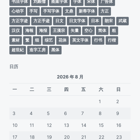
书法字体
刘殿儒
图案字体
字体
宋体
广告体
心动字
手写
手写字体
文鼎
新蒂字体
方正
方正字迹
方正手迹
日文
日文字体
日本
朗宋
武蔵
汉仪
海報
海报
王漢宗
矢量
空心
简体
粗
素材
繁
细
综艺
花体
英文字体
行书
行楷
超世紀
造字工房
黑体
日历
2026 年 8 月
一
二
三
四
五
六
日
1
2
3
4
5
6
7
8
9
10
11
12
13
14
15
16
17
18
19
20
21
22
23