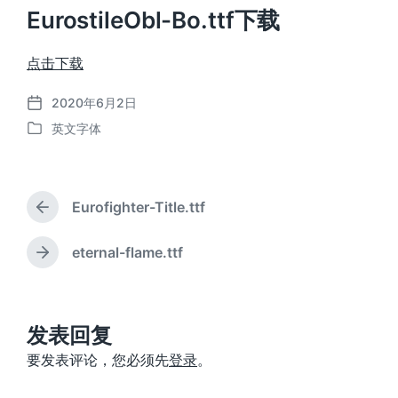
EurostileObl-Bo.ttf下载
点击下载
2020年6月2日
发
英文字体
布
发
日
布
期
于
Eurofighter-Title.ttf
上
篇
文
eternal-flame.ttf
下
章
篇
：
文
章
：
发表回复
要发表评论，您必须先
登录
。