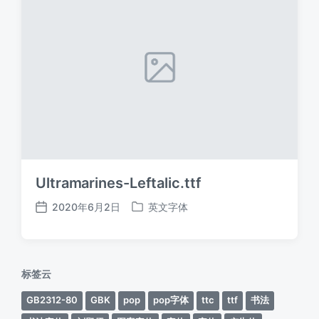
Ultramarines-Leftalic.ttf
2020年6月2日
英文字体
发
发
布
布
日
于
期
标签云
GB2312-80
GBK
pop
pop字体
ttc
ttf
书法