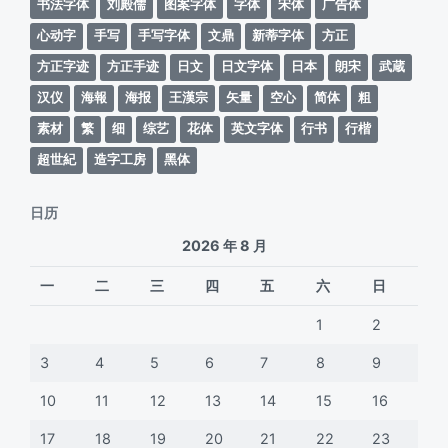
书法字体
刘殿儒
图案字体
字体
宋体
广告体
心动字
手写
手写字体
文鼎
新蒂字体
方正
方正字迹
方正手迹
日文
日文字体
日本
朗宋
武蔵
汉仪
海報
海报
王漢宗
矢量
空心
简体
粗
素材
繁
细
综艺
花体
英文字体
行书
行楷
超世紀
造字工房
黑体
日历
2026 年 8 月
一
二
三
四
五
六
日
1
2
3
4
5
6
7
8
9
10
11
12
13
14
15
16
17
18
19
20
21
22
23