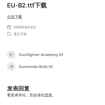
EU-B2.ttf下载
点击下载
2020年6月2日
发
英文字体
布
发
日
布
期
于
Eurofighter-Academy.ttf
上
篇
文
Euromode-Bold.ttf
下
章
篇
：
文
章
：
发表回复
要发表评论，您必须先
登录
。