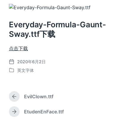
Everyday-Formula-Gaunt-
Sway.ttf下载
点击下载
2020年6月2日
发
英文字体
布
发
日
布
期
于
EvilClown.ttf
上
篇
文
EtudenEnFace.ttf
下
章
篇
：
文
章