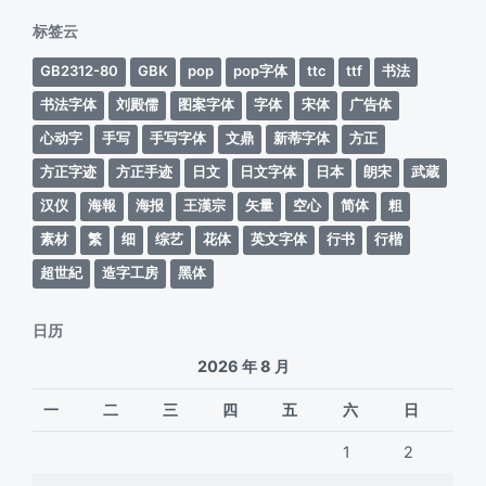
期
标签云
GB2312-80
GBK
pop
pop字体
ttc
ttf
书法
书法字体
刘殿儒
图案字体
字体
宋体
广告体
心动字
手写
手写字体
文鼎
新蒂字体
方正
方正字迹
方正手迹
日文
日文字体
日本
朗宋
武蔵
汉仪
海報
海报
王漢宗
矢量
空心
简体
粗
素材
繁
细
综艺
花体
英文字体
行书
行楷
超世紀
造字工房
黑体
日历
2026 年 8 月
一
二
三
四
五
六
日
1
2