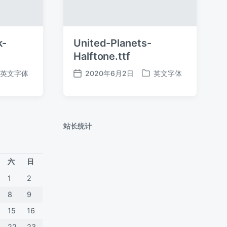
k-
United-Planets-
Halftone.ttf
英文字体
2020年6月2日
英文字体
发
发
布
布
日
于
期
站长统计
六
日
1
2
8
9
15
16
22
23