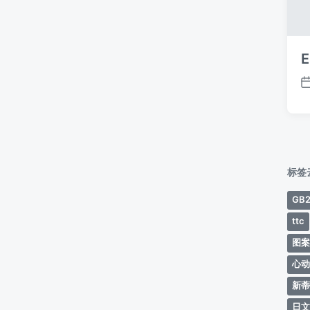
E
标签
GB2
ttc
图
心
新
日