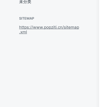
未分类
SITEMAP
https://www.popziti.cn/sitemap
.xml