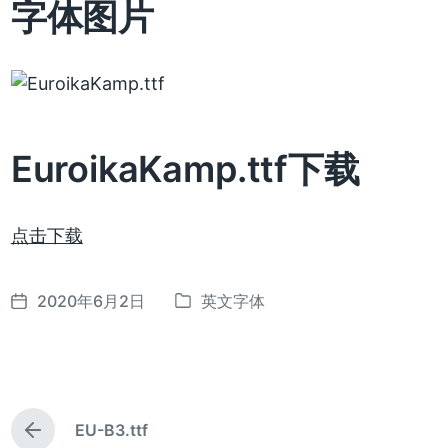
字体图片
EuroikaKamp.ttf下载
点击下载
2020年6月2日
英文字体
发
发
布
布
日
于
期
EU-B3.ttf
上