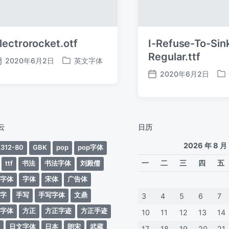
lectrorocket.otf
I-Refuse-To-Sin
Regular.ttf
2020年6月2日
英文字体
发
发
2020年6月2日
布
布
发
发
日
于
布
布
期
日
于
期
云
日历
2026 年 8 月
312-80
GBK
pop
pop字体
一
二
三
四
五
ttf
书法
书法字体
刘殿儒
案字体
字体
宋体
广告体
动字
手写
手写字体
文鼎
3
4
5
6
7
蒂字体
方正
方正字迹
方正手迹
10
11
12
13
14
文
日文字体
日本
朗宋
武蔵
17
18
19
20
21