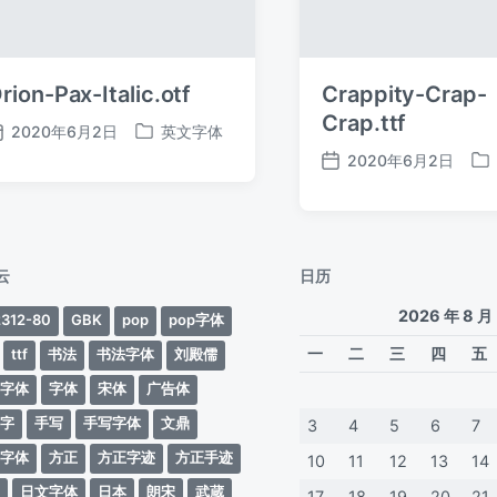
rion-Pax-Italic.otf
Crappity-Crap-
Crap.ttf
2020年6月2日
英文字体
发
发
2020年6月2日
布
布
发
发
日
于
布
布
期
日
于
期
云
日历
2026 年 8 月
312-80
GBK
pop
pop字体
一
二
三
四
五
ttf
书法
书法字体
刘殿儒
案字体
字体
宋体
广告体
动字
手写
手写字体
文鼎
3
4
5
6
7
蒂字体
方正
方正字迹
方正手迹
10
11
12
13
14
文
日文字体
日本
朗宋
武蔵
17
18
19
20
21