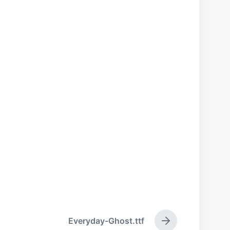
Everyday-Ghost.ttf
下