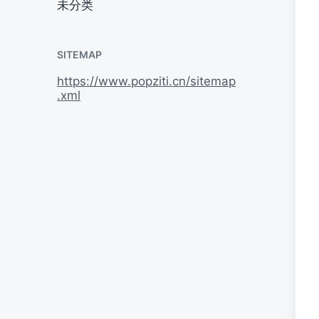
未分类
SITEMAP
https://www.popziti.cn/sitemap
.xml