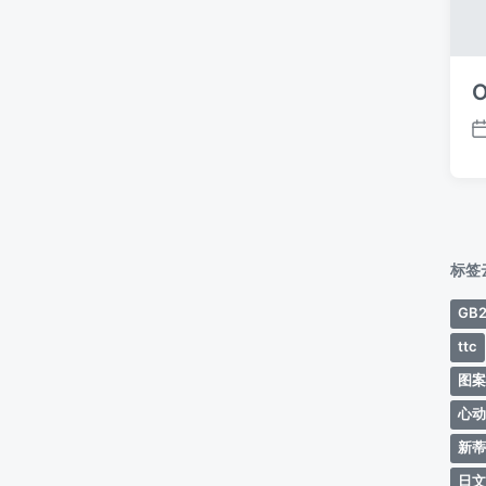
O
标签
GB2
ttc
图
心
新
日