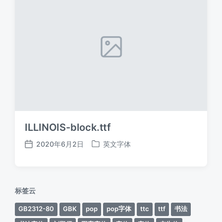
ILLINOIS-block.ttf
2020年6月2日
英文字体
发
发
布
布
日
于
期
标签云
GB2312-80
GBK
pop
pop字体
ttc
ttf
书法