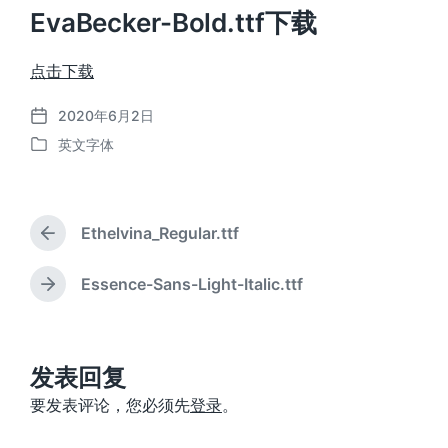
EvaBecker-Bold.ttf下载
点击下载
2020年6月2日
发
英文字体
布
发
日
布
期
于
Ethelvina_Regular.ttf
上
篇
文
Essence-Sans-Light-Italic.ttf
下
章
篇
：
文
章
：
发表回复
要发表评论，您必须先
登录
。