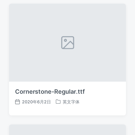
期
Cornerstone-Regular.ttf
2020年6月2日
英文字体
发
发
布
布
日
于
期