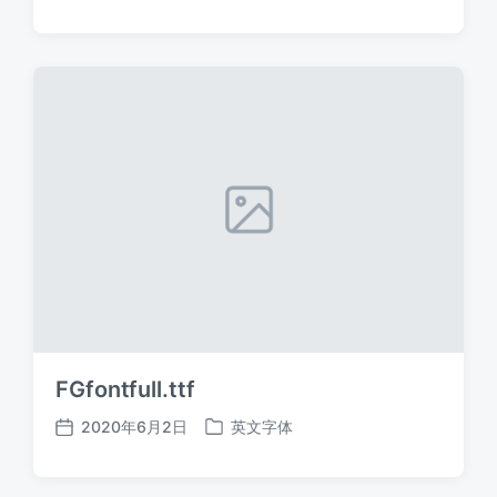
布
布
日
于
期
FGfontfull.ttf
2020年6月2日
英文字体
发
发
布
布
日
于