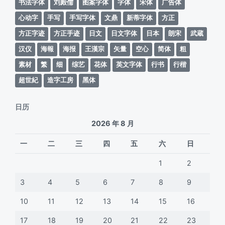
书法字体
刘殿儒
图案字体
字体
宋体
广告体
心动字
手写
手写字体
文鼎
新蒂字体
方正
方正字迹
方正手迹
日文
日文字体
日本
朗宋
武蔵
汉仪
海報
海报
王漢宗
矢量
空心
简体
粗
素材
繁
细
综艺
花体
英文字体
行书
行楷
超世紀
造字工房
黑体
日历
2026 年 8 月
一
二
三
四
五
六
日
1
2
3
4
5
6
7
8
9
10
11
12
13
14
15
16
17
18
19
20
21
22
23