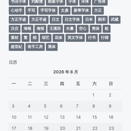
书法字体
刘殿儒
图案字体
字体
宋体
广告体
心动字
手写
手写字体
文鼎
新蒂字体
方正
方正字迹
方正手迹
日文
日文字体
日本
朗宋
武蔵
汉仪
海報
海报
王漢宗
矢量
空心
简体
粗
素材
繁
细
综艺
花体
英文字体
行书
行楷
超世紀
造字工房
黑体
日历
2026 年 8 月
一
二
三
四
五
六
日
1
2
3
4
5
6
7
8
9
10
11
12
13
14
15
16
17
18
19
20
21
22
23