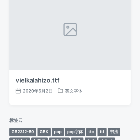
vielkalahizo.ttf
2020年6月2日
英文字体
发
发
布
布
日
于
期
标签云
GB2312-80
GBK
pop
pop字体
ttc
ttf
书法