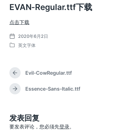
EVAN-Regular.ttf下载
点击下载
2020年6月2日
发
英文字体
布
发
日
布
期
于
Evil-CowRegular.ttf
上
篇
文
Essence-Sans-Italic.ttf
下
章
篇
：
文
章
：
发表回复
要发表评论，您必须先
登录
。