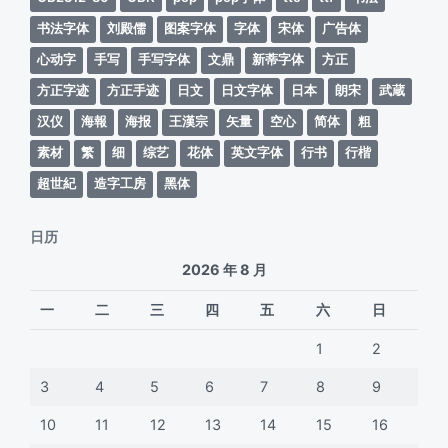
书法字体
刘殿儒
图案字体
字体
宋体
广告体
心动字
手写
手写字体
文鼎
新蒂字体
方正
方正字迹
方正手迹
日文
日文字体
日本
朗宋
武蔵
汉仪
海報
海报
王漢宗
矢量
空心
简体
粗
素材
繁
细
综艺
花体
英文字体
行书
行楷
超世紀
造字工房
黑体
日历
2026 年 8 月
一
二
三
四
五
六
日
1
2
3
4
5
6
7
8
9
10
11
12
13
14
15
16