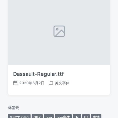
Dassault-Regular.ttf
2020年6月2日
英文字体
发
发
布
布
日
于
期
标签云
GB2312-80
GBK
pop
pop字体
ttc
ttf
书法