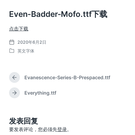
Even-Badder-Mofo.ttf下载
点击下载
2020年6月2日
发
英文字体
布
发
日
布
期
于
Evanescence-Series-B-Prespaced.ttf
上
篇
文
Everything.ttf
下
章
篇
：
文
章
：
发表回复
要发表评论，您必须先
登录
。