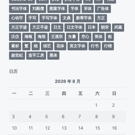
书法字体
刘殿儒
图案字体
字体
宋体
广告体
心动字
手写
手写字体
文鼎
新蒂字体
方正
方正字迹
方正手迹
日文
日文字体
日本
朗宋
武蔵
汉仪
海報
海报
王漢宗
矢量
空心
简体
粗
素材
繁
细
综艺
花体
英文字体
行书
行楷
超世紀
造字工房
黑体
日历
2026 年 8 月
一
二
三
四
五
六
日
1
2
3
4
5
6
7
8
9
10
11
12
13
14
15
16