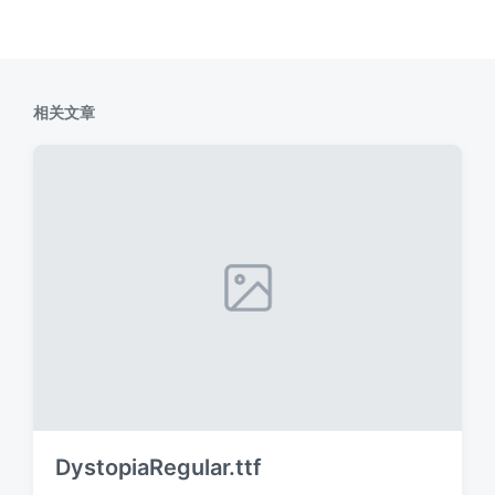
相关文章
DystopiaRegular.ttf