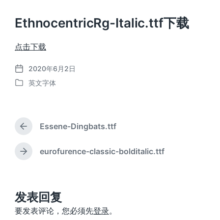
EthnocentricRg-Italic.ttf下载
点击下载
2020年6月2日
发
英文字体
布
发
日
布
期
于
Essene-Dingbats.ttf
上
篇
文
eurofurence-classic-bolditalic.ttf
下
章
篇
：
文
章
：
发表回复
要发表评论，您必须先
登录
。