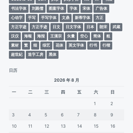
书法字体
刘殿儒
图案字体
字体
宋体
广告体
心动字
手写
手写字体
文鼎
新蒂字体
方正
方正字迹
方正手迹
日文
日文字体
日本
朗宋
武蔵
汉仪
海報
海报
王漢宗
矢量
空心
简体
粗
素材
繁
细
综艺
花体
英文字体
行书
行楷
超世紀
造字工房
黑体
日历
2026 年 8 月
一
二
三
四
五
六
日
1
2
3
4
5
6
7
8
9
10
11
12
13
14
15
16