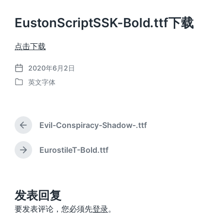
EustonScriptSSK-Bold.ttf下载
点击下载
2020年6月2日
发
英文字体
布
发
日
布
期
于
Evil-Conspiracy-Shadow-.ttf
上
篇
文
EurostileT-Bold.ttf
下
章
篇
：
文
章
：
发表回复
要发表评论，您必须先
登录
。