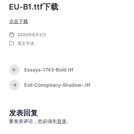
EU-B1.ttf下载
点击下载
2020年6月2日
发
英文字体
布
发
日
布
期
于
Essays-1743-Bold.ttf
上
篇
文
Evil-Conspiracy-Shadow-.ttf
下
章
篇
：
文
章
：
发表回复
要发表评论，您必须先
登录
。