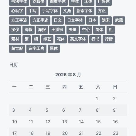
书法字体
刘殿儒
图案字体
字体
宋体
广告体
心动字
手写
手写字体
文鼎
新蒂字体
方正
方正字迹
方正手迹
日文
日文字体
日本
朗宋
武蔵
汉仪
海報
海报
王漢宗
矢量
空心
简体
粗
素材
繁
细
综艺
花体
英文字体
行书
行楷
超世紀
造字工房
黑体
日历
2026 年 8 月
一
二
三
四
五
六
日
1
2
3
4
5
6
7
8
9
10
11
12
13
14
15
16
17
18
19
20
21
22
23