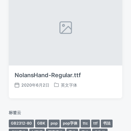
NolansHand-Regular.ttf
2020年6月2日
英文字体
发
发
布
布
日
于
期
标签云
GB2312-80
GBK
pop
pop字体
ttc
ttf
书法