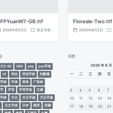
FPYuanW7-GB.ttf
Floreale-Two.ttf
2020年6月2日
英文字体
2020年6月2日
发
发
发
发
布
布
布
布
日
于
日
于
期
期
云
日历
2026 年 8 月
312-80
GBK
pop
pop字体
一
二
三
四
五
ttf
书法
书法字体
刘殿儒
案字体
字体
宋体
广告体
动字
手写
手写字体
文鼎
3
4
5
6
7
蒂字体
方正
方正字迹
方正手迹
10
11
12
13
14
文
日文字体
日本
朗宋
武蔵
17
18
19
20
21