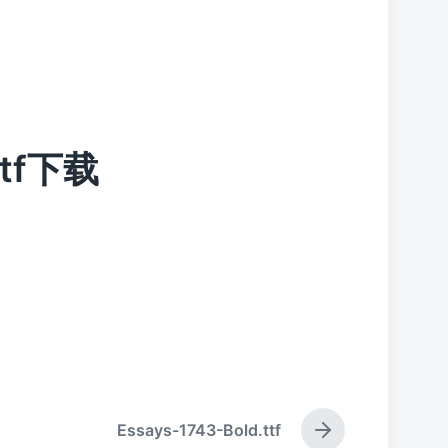
.ttf下载
Essays-1743-Bold.ttf
下