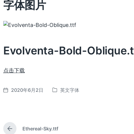
字体图片
Evolventa-Bold-Oblique
点击下载
2020年6月2日
英文字体
发
发
布
布
日
于
期
Ethereal-Sky.ttf
上