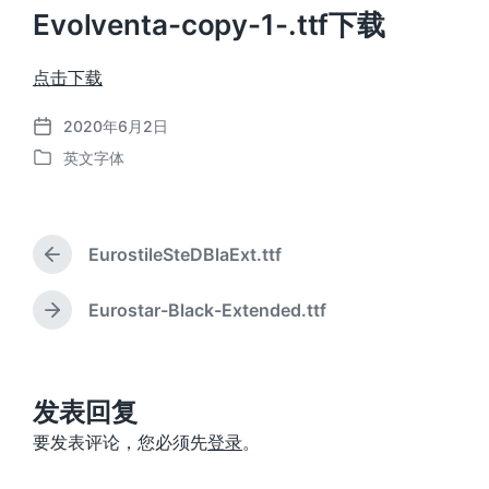
Evolventa-copy-1-.ttf下载
点击下载
2020年6月2日
发
英文字体
布
发
日
布
期
于
EurostileSteDBlaExt.ttf
上
篇
文
Eurostar-Black-Extended.ttf
下
章
篇
：
文
章
：
发表回复
要发表评论，您必须先
登录
。