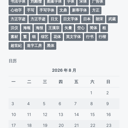
书法字体
刘殿儒
图案字体
字体
宋体
广告体
心动字
手写
手写字体
文鼎
新蒂字体
方正
方正字迹
方正手迹
日文
日文字体
日本
朗宋
武蔵
汉仪
海報
海报
王漢宗
矢量
空心
简体
粗
素材
繁
细
综艺
花体
英文字体
行书
行楷
超世紀
造字工房
黑体
日历
2026 年 8 月
一
二
三
四
五
六
日
1
2
3
4
5
6
7
8
9
10
11
12
13
14
15
16
17
18
19
20
21
22
23