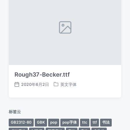
Rough37-Becker.ttf
2020年6月2日
英文字体
发
发
布
布
日
于
期
标签云
GB2312-80
GBK
pop
pop字体
ttc
ttf
书法