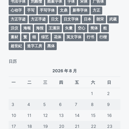
书法字体
刘殿儒
图案字体
字体
宋体
广告体
心动字
手写
手写字体
文鼎
新蒂字体
方正
方正字迹
方正手迹
日文
日文字体
日本
朗宋
武蔵
汉仪
海報
海报
王漢宗
矢量
空心
简体
粗
素材
繁
细
综艺
花体
英文字体
行书
行楷
超世紀
造字工房
黑体
日历
2026 年 8 月
一
二
三
四
五
六
日
1
2
3
4
5
6
7
8
9
10
11
12
13
14
15
16
17
18
19
20
21
22
23