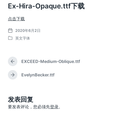
Ex-Hira-Opaque.ttf下载
点击下载
2020年6月2日
发
英文字体
布
发
日
布
期
于
EXCEED-Medium-Oblique.ttf
上
篇
文
EvelynBecker.ttf
下
章
篇
：
文
章
：
发表回复
要发表评论，您必须先
登录
。