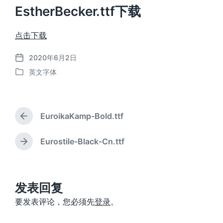
EstherBecker.ttf下载
点击下载
2020年6月2日
发
英文字体
布
发
日
布
期
于
EuroikaKamp-Bold.ttf
上
篇
文
Eurostile-Black-Cn.ttf
下
章
篇
：
文
章
：
发表回复
要发表评论，您必须先
登录
。