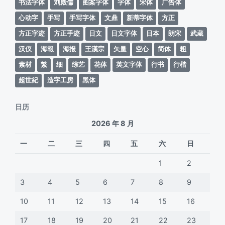
书法字体
刘殿儒
图案字体
字体
宋体
广告体
心动字
手写
手写字体
文鼎
新蒂字体
方正
方正字迹
方正手迹
日文
日文字体
日本
朗宋
武蔵
汉仪
海報
海报
王漢宗
矢量
空心
简体
粗
素材
繁
细
综艺
花体
英文字体
行书
行楷
超世紀
造字工房
黑体
日历
2026 年 8 月
一
二
三
四
五
六
日
1
2
3
4
5
6
7
8
9
10
11
12
13
14
15
16
17
18
19
20
21
22
23