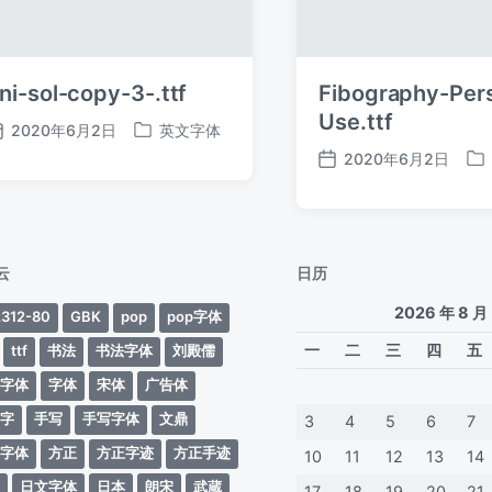
ni-sol-copy-3-.ttf
Fibography-Per
Use.ttf
2020年6月2日
英文字体
发
发
2020年6月2日
布
布
发
发
日
于
布
布
期
日
于
期
云
日历
2026 年 8 月
312-80
GBK
pop
pop字体
一
二
三
四
五
ttf
书法
书法字体
刘殿儒
案字体
字体
宋体
广告体
动字
手写
手写字体
文鼎
3
4
5
6
7
蒂字体
方正
方正字迹
方正手迹
10
11
12
13
14
文
日文字体
日本
朗宋
武蔵
17
18
19
20
21