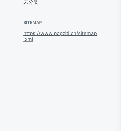
未分类
SITEMAP
https://www.popziti.cn/sitemap
.xml