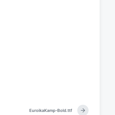
EuroikaKamp-Bold.ttf
下