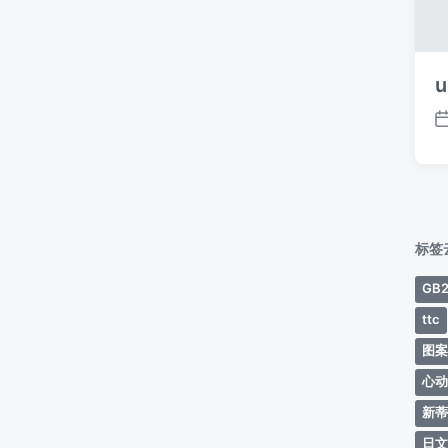
u
标签
GB2
ttc
图
心
新
日