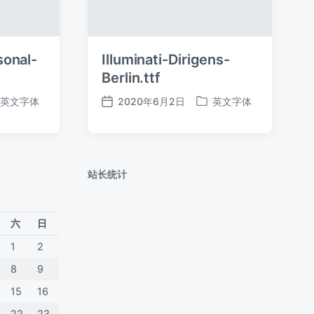
sonal-
Illuminati-Dirigens-
Berlin.ttf
英文字体
2020年6月2日
英文字体
发
发
布
布
日
于
期
站长统计
六
日
1
2
8
9
15
16
22
23