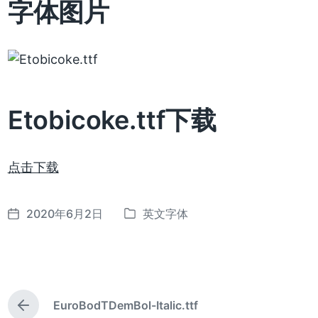
字体图片
Etobicoke.ttf下载
点击下载
2020年6月2日
英文字体
发
发
布
布
日
于
期
EuroBodTDemBol-Italic.ttf
上