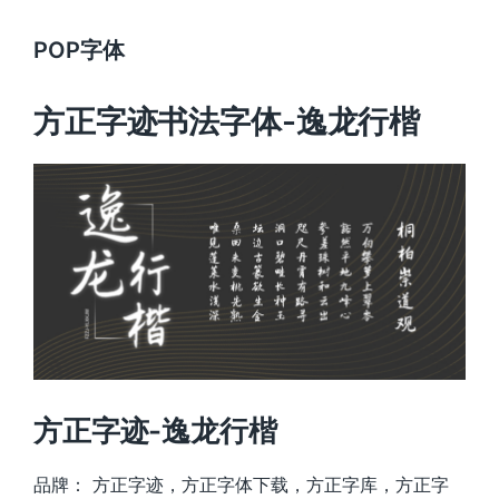
POP字体
方正字迹书法字体-逸龙行楷
方正字迹-逸龙行楷
品牌： 方正字迹，方正字体下载，方正字库，方正字