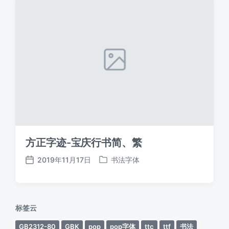
方正字迹-宝庆行书简、繁
2019年11月17日
书法字体
发
发
布
布
日
于
期
标签云
GB2312-80
GBK
pop
pop字体
ttc
ttf
书法