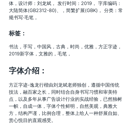
体，设计师：刘龙斌， 发行时间：2019， 字库编码：
大陆简体(GB2312-80)、，简繁扩展(GBK)， 分类：常
规书写·毛笔，
标签：
书法，手写，中国风，古典，时尚，优雅，方正字迹，
2019新字体，文雅的，毛笔，
字体介绍：
方正字迹-逸龙行楷由刘龙斌老师独创，遵循中国传统
技法，融百家之长，同时结合自身书写习惯和审美特
点，以及多年从事广告设计行业的实战经验，已然独树
一帜，自成一体，字体个性鲜明，自然美观，典雅大
方，结构严谨，比例合理，整体上给人一种舒展自如、
赏心悦目的直观感受。