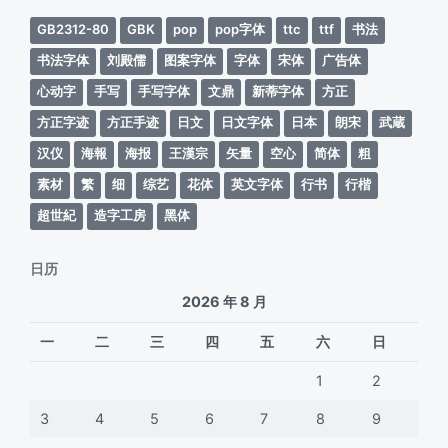
GB2312-80
GBK
pop
pop字体
ttc
ttf
书法
书法字体
刘殿儒
图案字体
字体
宋体
广告体
心动字
手写
手写字体
文鼎
新蒂字体
方正
方正字迹
方正手迹
日文
日文字体
日本
朗宋
武蔵
汉仪
海報
海报
王漢宗
矢量
空心
简体
粗
素材
繁
细
综艺
花体
英文字体
行书
行楷
超世紀
造字工房
黑体
日历
2026 年 8 月
一
二
三
四
五
六
日
1
2
3
4
5
6
7
8
9