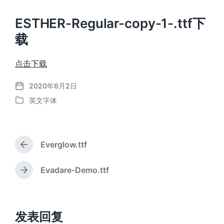
ESTHER-Regular-copy-1-.ttf下
载
点击下载
2020年6月2日
发
英文字体
布
发
日
布
期
于
Everglow.ttf
上
篇
文
Evadare-Demo.ttf
下
章
篇
：
文
章
：
发表回复