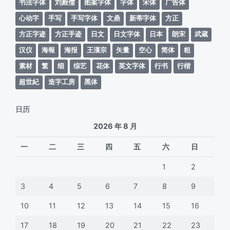
书法字体
刘殿儒
图案字体
字体
宋体
广告体
心动字
手写
手写字体
文鼎
新蒂字体
方正
方正字迹
方正手迹
日文
日文字体
日本
朗宋
武蔵
汉仪
海報
海报
王漢宗
矢量
空心
简体
粗
素材
繁
细
综艺
花体
英文字体
行书
行楷
超世紀
造字工房
黑体
日历
2026 年 8 月
一
二
三
四
五
六
日
1
2
3
4
5
6
7
8
9
10
11
12
13
14
15
16
17
18
19
20
21
22
23