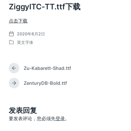
ZiggyITC-TT.ttf下载
点击下载
2020年6月2日
发
英文字体
布
发
日
布
期
于
Zu-Kabarett-Shad.ttf
上
篇
文
ZenturyDB-Bold.ttf
下
章
篇
：
文
章
：
发表回复
要发表评论，您必须先
登录
。