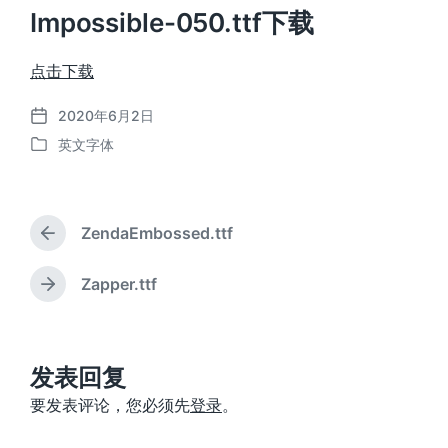
Impossible-050.ttf下载
点击下载
2020年6月2日
发
英文字体
布
发
日
布
期
于
ZendaEmbossed.ttf
上
篇
文
Zapper.ttf
下
章
篇
：
文
章
：
发表回复
要发表评论，您必须先
登录
。