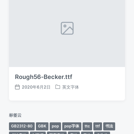
Rough56-Becker.ttf
2020年6月2日
英文字体
发
发
布
布
日
于
期
标签云
GB2312-80
GBK
pop
pop字体
ttc
ttf
书法