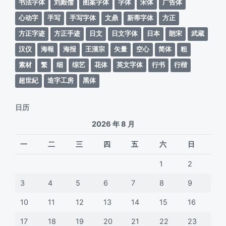
书法字体
刘殿儒
图案字体
字体
宋体
广告体
心动字
手写
手写字体
文鼎
新蒂字体
方正
方正字迹
方正手迹
日文
日文字体
日本
朗宋
武蔵
汉仪
海報
海报
王漢宗
矢量
空心
简体
粗
素材
繁
细
综艺
花体
英文字体
行书
行楷
超世紀
造字工房
黑体
日历
2026 年 8 月
一
二
三
四
五
六
日
1
2
3
4
5
6
7
8
9
10
11
12
13
14
15
16
17
18
19
20
21
22
23