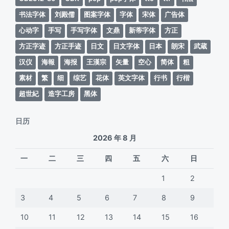
书法字体
刘殿儒
图案字体
字体
宋体
广告体
心动字
手写
手写字体
文鼎
新蒂字体
方正
方正字迹
方正手迹
日文
日文字体
日本
朗宋
武蔵
汉仪
海報
海报
王漢宗
矢量
空心
简体
粗
素材
繁
细
综艺
花体
英文字体
行书
行楷
超世紀
造字工房
黑体
日历
2026 年 8 月
一
二
三
四
五
六
日
1
2
3
4
5
6
7
8
9
10
11
12
13
14
15
16