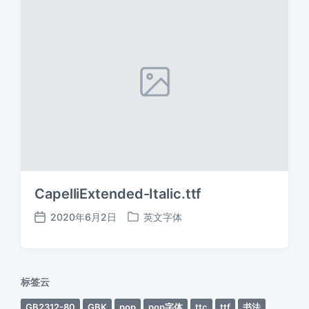
CapelliExtended-Italic.ttf
2020年6月2日
英文字体
发
发
布
布
日
于
期
标签云
GB2312-80
GBK
pop
pop字体
ttc
ttf
书法