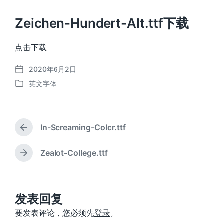
Zeichen-Hundert-Alt.ttf下载
点击下载
2020年6月2日
发
英文字体
布
发
日
布
期
于
In-Screaming-Color.ttf
上
篇
文
Zealot-College.ttf
下
章
篇
：
文
章
：
发表回复
要发表评论，您必须先
登录
。