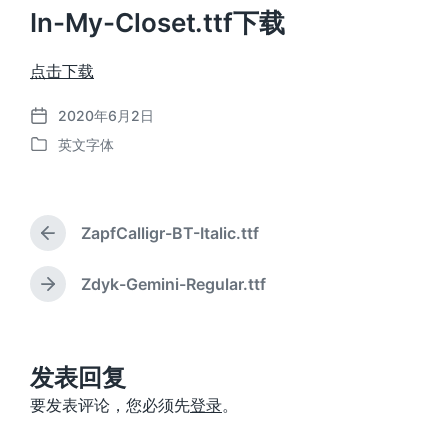
In-My-Closet.ttf下载
点击下载
2020年6月2日
发
英文字体
布
发
日
布
期
于
ZapfCalligr-BT-Italic.ttf
上
篇
文
Zdyk-Gemini-Regular.ttf
下
章
篇
：
文
章
：
发表回复
要发表评论，您必须先
登录
。