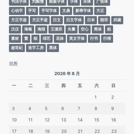
书法字体
刘殿儒
图案字体
字体
宋体
广告体
心动字
手写
手写字体
文鼎
新蒂字体
方正
方正字迹
方正手迹
日文
日文字体
日本
朗宋
武蔵
汉仪
海報
海报
王漢宗
矢量
空心
简体
粗
素材
繁
细
综艺
花体
英文字体
行书
行楷
超世紀
造字工房
黑体
日历
2026 年 8 月
一
二
三
四
五
六
日
1
2
3
4
5
6
7
8
9
10
11
12
13
14
15
16
17
18
19
20
21
22
23