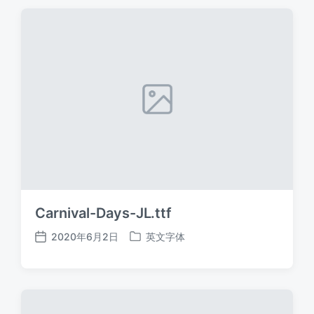
期
Carnival-Days-JL.ttf
2020年6月2日
英文字体
发
发
布
布
日
于
期