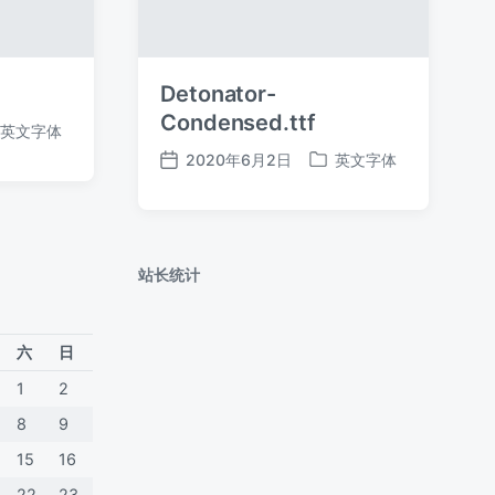
Detonator-
Condensed.ttf
英文字体
2020年6月2日
英文字体
发
发
布
布
日
于
期
站长统计
六
日
1
2
8
9
15
16
22
23