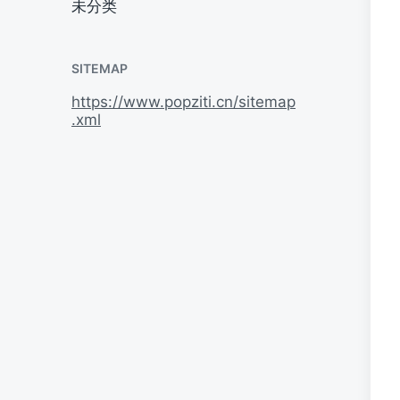
未分类
SITEMAP
https://www.popziti.cn/sitemap
.xml