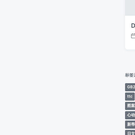
D
标签
GB2
ttc
图
心
新
日