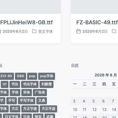
FPLiJinHeiW8-GB.ttf
FZ-BASIC-49.ttf
2020年6月2日
英文字体
2020年6月2日
发
发
发
发
布
布
布
布
日
于
日
于
期
期
云
日历
2026 年 8 月
312-80
GBK
pop
pop字体
一
二
三
四
五
ttf
书法
书法字体
刘殿儒
案字体
字体
宋体
广告体
动字
手写
手写字体
文鼎
3
4
5
6
7
蒂字体
方正
方正字迹
方正手迹
10
11
12
13
14
文
日文字体
日本
朗宋
武蔵
17
18
19
20
21