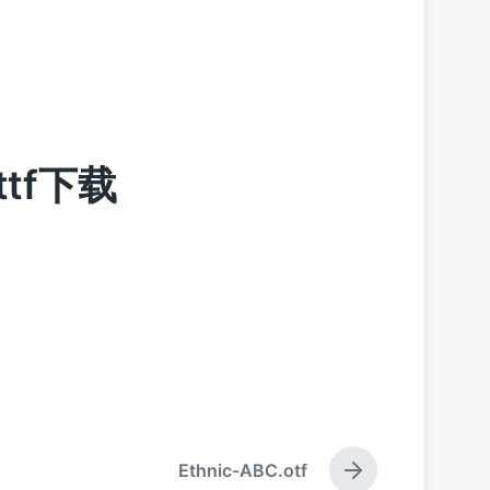
.ttf下载
Ethnic-ABC.otf
下