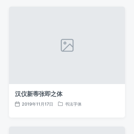
汉仪新蒂张即之体
2019年11月17日
书法字体
发
发
布
布
日
于
期