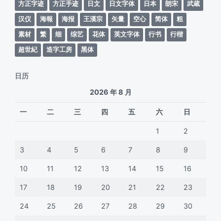
方正字迹
方正手迹
日文
日文字体
日本
朗宋
武蔵
汉仪
海報
海报
王漢宗
矢量
空心
简体
粗
素材
繁
细
综艺
花体
英文字体
行书
行楷
超世紀
造字工房
黑体
日历
2026 年 8 月
一
二
三
四
五
六
日
1
2
3
4
5
6
7
8
9
10
11
12
13
14
15
16
17
18
19
20
21
22
23
24
25
26
27
28
29
30