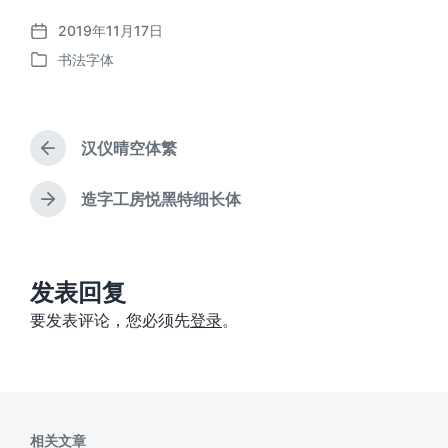
2019年11月17日
发
书法字体
布
发
日
布
期
于
汉仪晴空体繁
上
篇
文
造字工房悦黑特细长体
下
章
篇
：
文
章
：
发表回复
要发表评论，您必须先
登录
。
相关文章