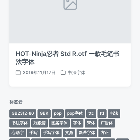
HOT-Ninja忍者 Std R.otf 一款毛笔书
法字体
2019年11月17日
书法字体
发
发
布
布
日
于
期
标签云
GB2312-80
GBK
pop
pop字体
ttc
ttf
书法
书法字体
刘殿儒
图案字体
字体
宋体
广告体
心动字
手写
手写字体
文鼎
新蒂字体
方正