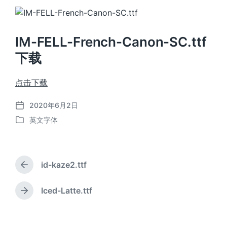
IM-FELL-French-Canon-SC.ttf
下载
点击下载
2020年6月2日
发
英文字体
布
发
日
布
期
于
id-kaze2.ttf
上
篇
文
Iced-Latte.ttf
下
章
篇
：
文
章