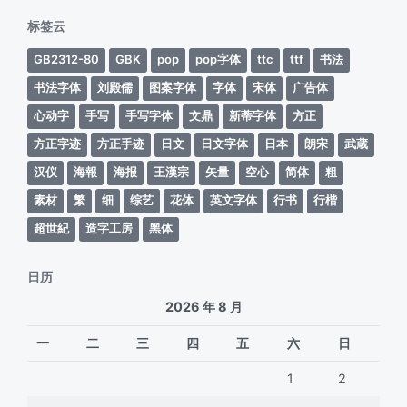
期
标签云
GB2312-80
GBK
pop
pop字体
ttc
ttf
书法
书法字体
刘殿儒
图案字体
字体
宋体
广告体
心动字
手写
手写字体
文鼎
新蒂字体
方正
方正字迹
方正手迹
日文
日文字体
日本
朗宋
武蔵
汉仪
海報
海报
王漢宗
矢量
空心
简体
粗
素材
繁
细
综艺
花体
英文字体
行书
行楷
超世紀
造字工房
黑体
日历
2026 年 8 月
一
二
三
四
五
六
日
1
2